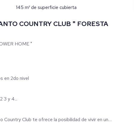
145 m² de superficie cubierta
ANTO COUNTRY CLUB " FORESTA
TOWER HOME "
entos en 2do nivel
 3 y 4...
Country Club te ofrece la posibilidad de vivir en un
les un edificio de 8 niveles 4 modelos de apartamentos dos