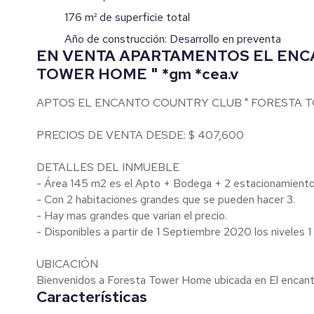
176 m² de superficie total
Año de construcción: Desarrollo en preventa
EN VENTA APARTAMENTOS EL ENC
TOWER HOME " *gm *cea.v
APTOS EL ENCANTO COUNTRY CLUB " FORESTA 
PRECIOS DE VENTA DESDE: $ 407,600
DETALLES DEL INMUEBLE
- Área 145 m2 es el Apto + Bodega + 2 estacionami
- Con 2 habitaciones grandes que se pueden hacer 3.
- Hay mas grandes que varían el precio.
- Disponibles a partir de 1 Septiembre 2020 los niveles 1 2
UBICACIÓN
Bienvenidos a Foresta Tower Home ubicada en El encanto 
Características
ambiente moderno y lujoso rodeado de maravillas natura
penthouse 43 apartamentos tres niveles de parqueo.