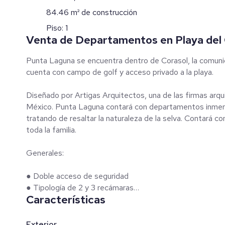
84.46 m² de construcción
Piso: 1
Venta de Departamentos en Playa del
Punta Laguna se encuentra dentro de Corasol, la comunid
cuenta con campo de golf y acceso privado a la playa.
Diseñado por Artigas Arquitectos, una de las firmas arq
México. Punta Laguna contará con departamentos inmer
tratando de resaltar la naturaleza de la selva. Contará
toda la familia.
Generales:
● Doble acceso de seguridad
● Tipología de 2 y 3 recámaras
Características
● Desde 84,46 m2 hasta 169,64 m2 de construcción
● Servicio de concierge 24/7
● Cada torre cuenta con su propio elevador
Exterior