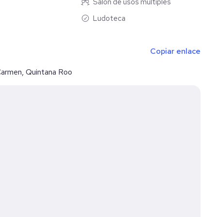
Salón de usos múltiples
Ludoteca
Copiar enlace
 Carmen, Quintana Roo
 el que mejor cumpla con tus requerimientos, no está