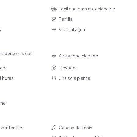
Facilidad para estacionarse
Parrilla
ua
Vista al agua
ra personas con
ría, horno, tarja, campana y parrilla de gas)
Aire acondicionado
d
pada
Elevador
os, zona de hamacas, kids club, área de asadores, gym,
club.
4 horas
Una sola planta
umar
s infantiles
Cancha de tenis