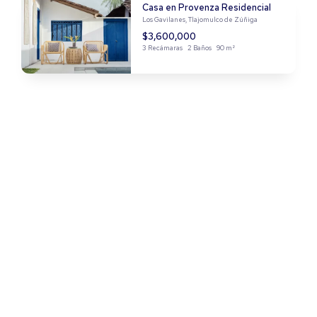
Casa en Provenza Residencial
Los Gavilanes, Tlajomulco de Zúñiga
$3,600,000
3 Recámaras
2 Baños
90 m²
Departamento en Nuevo
Miramar
Nuevo Miramar, Manzanillo
$7,300,000
4 Recámaras
2 Baños
122 m²
Casa en El Manantial
El Manantial, Tlaquepaque
$2,500,000
3 Recámaras
3 Baños
110 m²