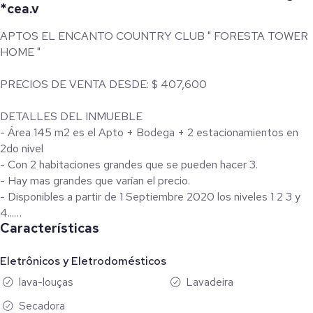
*cea.v
APTOS EL ENCANTO COUNTRY CLUB " FORESTA TOWER
HOME "
PRECIOS DE VENTA DESDE: $ 407,600
DETALLES DEL INMUEBLE
- Área 145 m2 es el Apto + Bodega + 2 estacionamientos en
2do nivel
- Con 2 habitaciones grandes que se pueden hacer 3.
- Hay mas grandes que varían el precio.
- Disponibles a partir de 1 Septiembre 2020 los niveles 1 2 3 y
4...
Características
UBICACIÓN
Bienvenidos a Foresta Tower Home ubicada en El encanto
Eletrônicos y Eletrodomésticos
Country Club te ofrece la posibilidad de vivir en un ambiente
lava-louças
Lavadeira
moderno y lujoso rodeado de maravillas naturales un edificio de
Secadora
8 niveles 4 modelos de apartamentos dos penthouse 43