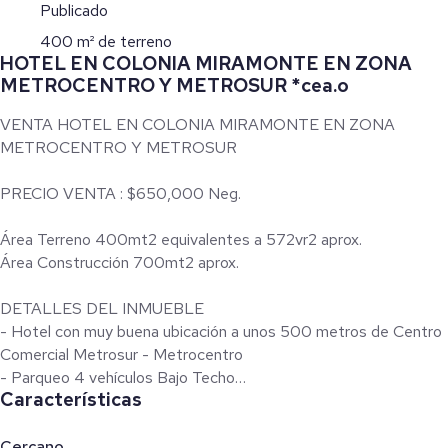
Publicado
400 m² de terreno
HOTEL EN COLONIA MIRAMONTE EN ZONA
METROCENTRO Y METROSUR *cea.o
VENTA HOTEL EN COLONIA MIRAMONTE EN ZONA
METROCENTRO Y METROSUR
PRECIO VENTA : $650,000 Neg.
Área Terreno 400mt2 equivalentes a 572vr2 aprox.
Área Construcción 700mt2 aprox.
DETALLES DEL INMUEBLE
- Hotel con muy buena ubicación a unos 500 metros de Centro
Comercial Metrosur - Metrocentro
- Parqueo 4 vehículos Bajo Techo
Características
- Vigilancia 24/7
- Zona tranquila y segura
- Con afluencia de transporte de buses- Hay 3 parques en
Cercano