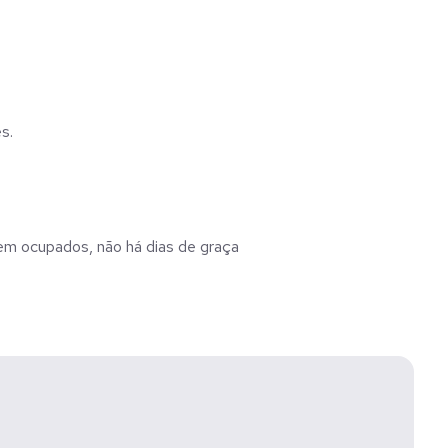
s.
m ocupados, não há dias de graça
ês