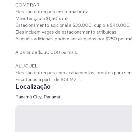
COMPRAR:
Eles são entregues em forma bruta
Manutenção a $1,50 x m2
Estacionamento adicional a $30.000, duplo a $40.000
Eles incluem vagas de estacionamento atribuídas
Aluguéis adicionais podem ser alugados por $250 por mê
A partir de $330.000 ou mais.
ALUGUEL:
Eles são entregues com acabamentos, prontos para sere
Escritórios a partir de 108 M2
Localização
Canon a $25 x m2 mais ITBMS
Manutenção a $1,50 x m2
Panamá City, Panamá
Eles incluem vagas de estacionamento atribuídas
Aluguéis adicionais podem ser alugados por $250 por m