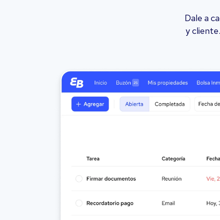
Dale a c
y client