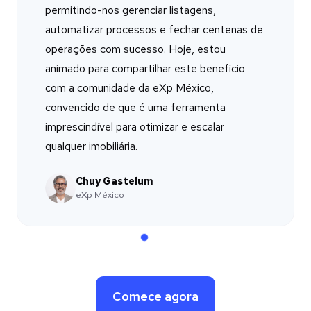
permitindo-nos gerenciar listagens,
automatizar processos e fechar centenas de
operações com sucesso. Hoje, estou
animado para compartilhar este benefício
com a comunidade da eXp México,
convencido de que é uma ferramenta
imprescindível para otimizar e escalar
qualquer imobiliária.
Chuy Gastelum
Sonia Cabrera
Eric Chazaro
Raquel Sánchez
Daniel Sánchez Ostaszewski
eXp México
Luxury Habitat
KW Allende
REMAX Proyectos Inmobiliarios
Sotheby's International Realty
Comece agora